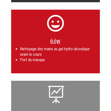

ÉLÈVE
Nettoyage des mains au gel hydro-alcoolique
avant le cours
Port du masque
